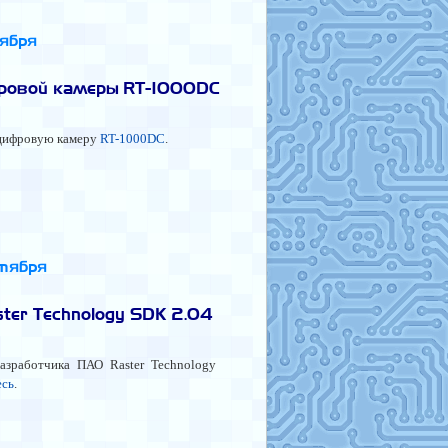
оября
фровой камеры RT-1000DC
цифровую камеру
RT-1000DC
.
ктября
ter Technology SDK 2.04
азработчика ПАО Raster Technology
есь
.