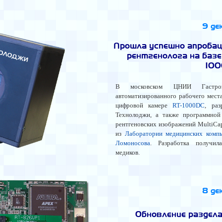
9 де
Прошла успешно апробац
рентгенолога на баз
10
В московском ЦНИИ Гастроэ
автоматизированного рабочего места
цифровой камере
RT-1000DC
, раз
Технолоджи, а также программной
рентгеновских изображений MultiCa
из
Лаборатории медицинских комп
Ломоносова
. Разработка получи
медиков.
8 де
Обновление раздел