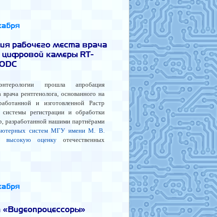
кабря
ия рабочего места врача
е цифровой камеры RT-
00DC
нтерологии прошла апробация
 врача рентгенолога, основанного на
работанной и изготовленной Растр
 системы регистрации и обработки
p, разработанной нашими партнёрами
ьютерных систем МГУ имени М. В.
ла
высокую оценку
отечественных
кабря
а «Видеопроцессоры»