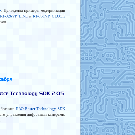
»
. Приведены примеры модернизации
RT-826VP_LINE
и
RT-851VP_CLOCK
ков.
кабря
ter Technology SDK 2.05
работчика
ПАО Raster Technology SDK
ого управления цифровыми камерами,
.