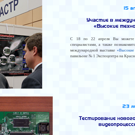
15 а
Участие в между
«Высокие техно
С 18 по 22 апреля Вы можете
специалистами, а также познакоми
международной выставке
«Высокие 
павильоне № 1 Экспоцентра на Красн
23 
Тестирование ново
видеопроцес