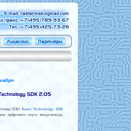
E-mail:
ел./факс: +7(495)789-93-67
Тел.: +7(495)425-73-26
Лицензии
Партнёры
екабря
Technology SDK 2.05
ботчика ПАО
Raster Technolodgy SDK
рки цифрового порта ввода-вывода,
.