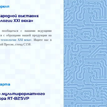
преля
народной выставке
логии XXI века»
 пообщаться с нашими ведущими
тся с образцами нашей продукции на
технологии XXI века»
. Ищите нас в
ой Пресне, стенд С158.
марта
го мультиформатного
сора RT-825VP