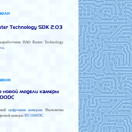
июля
ter Technology SDK 2.03
азработчика ПАО Raster Technology
есь
.
июня
о новой модели камеры
000DC
ённый
цифровым камерам
. Выложены
фровой камеры
RT-1000DC
.