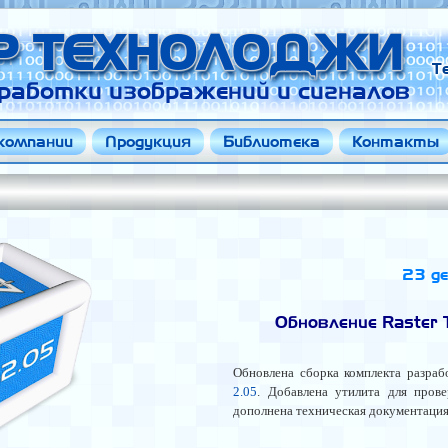
Р ТЕХНОЛОДЖИ
Т
работки изображений и сигналов
компании
Продукция
Библиотека
Контакты
23 д
Обновление Raster 
Обновлена сборка комплекта разра
2.05
. Добавлена утилита для прове
дополнена техническая документация