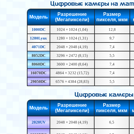
Цифровые камеры на матр
Разрешение
Размер
Модель
(Мегапиксели)
пикселя, мкм
1000DC
1024 × 1024 (1,04)
12,8
1280Lynx
1280 × 1024 (1,31)
9,7
4071DC
2048 × 2048 (4,19)
7,4
8052DC
3296 × 2472 (8,15)
5,5
8060DC
3600 × 2400 (8,64)
7,4
16070DC
4864 × 3232 (15,72)
7,4
29050DC
6576 × 4384 (28,83)
5,5
Цифровые камеры 
Разрешение
Размер
Модель
(Мегапиксели)
пикселя, мкм
2020UV
2048 × 2048 (4,19)
6,5