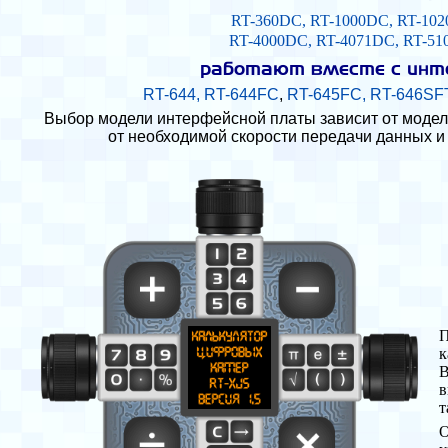
RT-360DC
,
RT-1000DC
,
RT-10
RT-4000DC
,
RT-4071DC
,
RT-51
работают вместе с инт
RT-644
,
RT-644FC
,
RT-645FC
,
RT-646SF
Выбор модели интерфейсной платы зависит от модел
от необходимой скорости передачи данных и
П
к
В
в
т
О