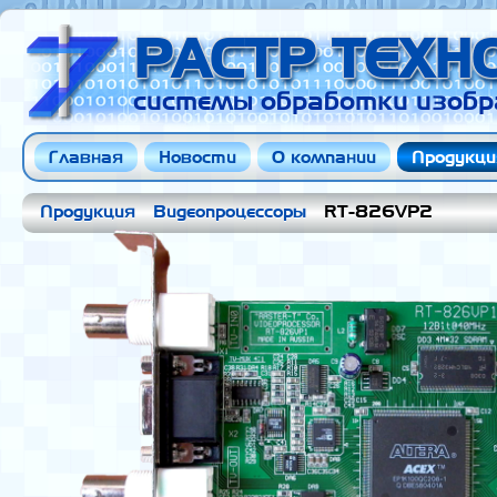
РАСТР ТЕХ
системы обработки изобр
Главная
Новости
О компании
Продукци
Продукция
Видеопроцессоры
RT-826VP2