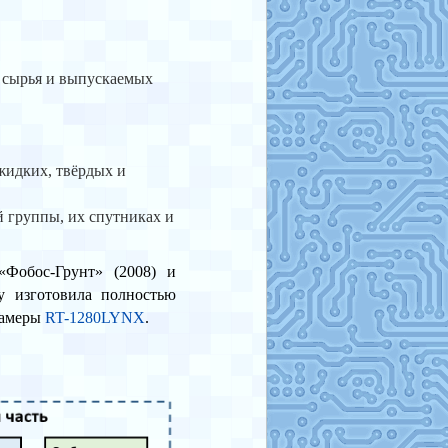
 сырья и выпускаемых
жидких, твёрдых и
й группы, их спутниках и
Фобос-Грунт» (2008) и
у изготовила полностью
камеры
RT-1280LYNX
.