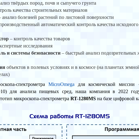
ализ твёрдых пород, почв и сыпучего грунта
троль качества строительных материалов
 анализ болезней растений по листовой поверхности
производственный автоматический контроль качества исходного
ктор
– контроль качества товаров
кспертные исследования
ь и системы безопасности
– быстрый анализ подозрительных 
ния
объектов в полевых условиях и в космосе (на планетах земно
елах)
оскопа-спектрометра
MicroOmega
для космической миссии «
10) для анализа пищевых сред, наша компания в 2022 год
тотип микроскопа-спектрометра
RT-1280MS
на базе цифровой 
Схема работы RT-1280MS