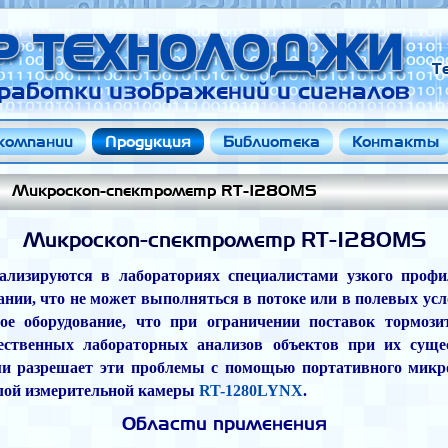
Р ТЕХНОЛОДЖИ
Т
работки изображений и сигналов
компании
Продукция
Библиотека
Контакты
Микроскоп-спектрометр RT-1280MS
Микроскоп-спектрометр RT-1280MS
лизируются в лабораториях специалистами узкого профи
нии, что не может выполняться в потоке или в полевых усл
ное оборудование, что при ограничении поставок тормози
ественных лабораторных анализов объектов при их суще
ми разрешает эти проблемы с помощью портативного микро
елой измерительной камеры
RT-1280LYNX
.
Области применения