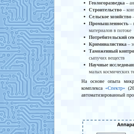
Геологоразведка
– ан
Строительство
– кон
Сельское хозяйство
–
Промышленность
– 
материалов в потоке
Потребительский се
Криминалистика
– э
Таможенный контрол
сыпучих веществ
Научные исследова
малых космических т
На основе опыта микр
комплекса
«Спектр»
(20
автоматизированный про