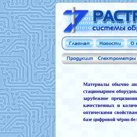
РАСТ
системы об
Главная
Новости
О 
Продукция
Спектрометры
Материалы обычно ана
стационарном оборудова
зарубежное прецизион
качественных и колич
оптическими свойства
базе цифровой чёрно-б